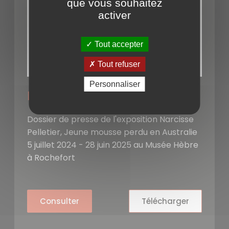
que vous souhaitez
activer
Tout accepter
Tout refuser
Personnaliser
Dossier de presse
Dossier de presse de l'exposition Narcisse
Pelletier, Jeune mousse perdu en Australie
5 juillet 2024 - 28 juin 2025 au Musée Hèbre
à Rochefort
Consulter
Télécharger