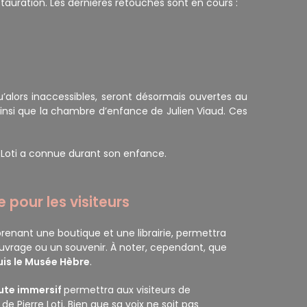
estauration. Les dernières retouches sont en cours :
u’alors inaccessibles, seront désormais ouvertes au
, ainsi que la chambre d’enfance de Julien Viaud. Ces
re Loti a connue durant son enfance.
 pour les visiteurs
enant une boutique et une librairie, permettra
 ouvrage ou un souvenir. À noter, cependant, que
puis le Musée Hèbre
.
ute immersif
permettra aux visiteurs de
e Pierre Loti. Bien que sa voix ne soit pas