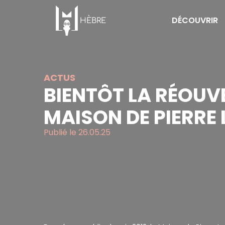
Panneau de gestion des cookies
Aller
au
DÉCOUVRIR
HÈBRE
contenu
principal
Musée Hèbre
Patrimoine
ACTUS
BIENTÔT LA RÉOUV
Actus
MAISON DE PIERRE 
Agenda
Publié le 26.05.25
Programmes de