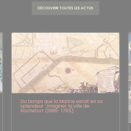
DÉCOUVRIR TOUTES LES ACTUS
Du temps que la Marine estoit en sa
splendeur : imaginer la ville de
Rochefort (1666- 1785)