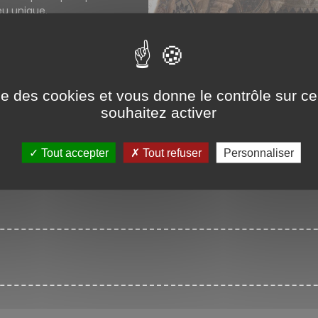
ieu unique.
s auront lieu le mardi 10 juin.
e dix personnes embarqueront
ise des cookies et vous donne le contrôle sur 
 demie.
souhaitez activer
Tout accepter
Tout refuser
Personnaliser