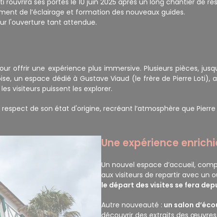
i rouvrira ses portes le 10 juin 2025 après un long chantier de r
stement de l’éclairage et formation des nouveaux guides.
our l'ouverture tant attendue.
ur offrir une expérience plus immersive. Plusieurs pièces, jusq
noise, un espace dédié à Gustave Viaud (le frère de Pierre Loti)
es visiteurs puissent les explorer.
 le respect de son état d'origine, recréant l’atmosphère que Pier
Une expérience enrichie
Un nouvel espace d’accueil, compr
aux visiteurs de repartir avec un
le départ des visites se fera de
Autre nouveauté :
un salon d’éco
découvrir des extraits des œuvres d