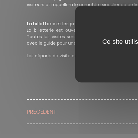
visiteurs et rappellera le caractère singulier de ce l
La billetterie et les premières visites
La billetterie est ouverte, et les premières visite
Toutes les visites seront guidées. Les groupes d
Ce site util
avec le guide pour une découverte d'une heure et
Les départs de visite auront lieu au musée Hèbre.
PRÉCÉDENT