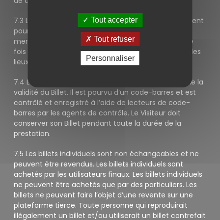
de quelque manière que ce soit.
Tout accepter
7.3 Les Billets sont horodatés et valables exclusivement
pour la prestation, à la date et à compter de l’heure
Tout refuser
mentionnées. Un Billet ne donne accès qu’une seule
fois à la prestation correspondante et toute sortie des
Personnaliser
lieux est définitive.
7.4 L’accès à la prestation est soumis au contrôle de la
validité du Billet. Il est pourvu d’un code-barres et est
contrôlé et enregistré à l’aide de lecteurs de code-
barres par les agents de contrôle. Le Visiteur doit
conserver son Billet pendant toute la durée de la
prestation.
7.5 Les billets individuels sont non échangeables et ne
peuvent être revendus. Les billets individuels sont
achetés par les utilisateurs finaux. Les billets individuels
ne peuvent être achetés que par des particuliers. Les
billets ne peuvent faire l’objet d’une revente sur une
plateforme tierce. Toute personne qui reproduirait
illégalement un billet et/ou utiliserait un billet contrefait