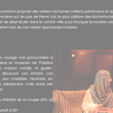
 Rochefort propose des visites nocturnes mêlant patrimoine et s
mmène sur les pas de Pierre Loti, le plus célèbre des Rochefort
 de déambuler dans le centre-ville pour évoquer la société urbain
fort lors de ces visites-spectacles insolites.
 un voyage non protocolaire à
iens et musicien de Théâtre
 maison natale, la guide-
découvrir Loti enfant, Loti
i aux multiples facettes, en
ou adolescent mais aussi ses
nir.
u théâtre de la Coupe d'Or, et
vault à 21h