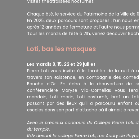
Visites théâtralisées nocturnes
Chaque été, le service du Patrimoine de la Ville de
En 2025, deux parcours sont proposés ; l’un nous e
après 12 années de fermeture et l’autre nous permet
Tous les mardis de l’été à 21h, venez découvrir Roche
Loti, bas les masques
Les mardis 8, 15, 22 et 29 juillet
Pierre Loti vous invite à la tombée de la nuit à
travers son existence, en compagnie des coméd
Bouche d'Or. En écho à la réouverture de sa
conférencière Maryse Vila-Cornellas vous fera 
mondain, Loti marin, Loti costumé, bref un Lot
passant par des lieux qu'il a parcouru enfant 
escales dans son port d'attache où il aimait à reve
Avec le précieux concours du Collège Pierre Loti, d
du temple.
Rdv devant le collège Pierre Loti, rue Audry de Puyra