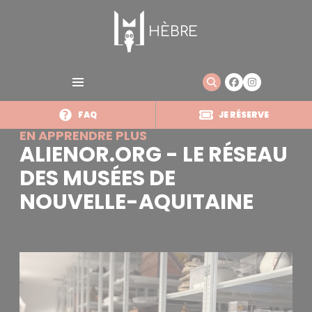
Panneau de gestion des cookies
Aller
au
HÈBRE
contenu
principal
FAQ
JE RÉSERVE
EN APPRENDRE PLUS
ALIENOR.ORG - LE RÉSEAU
DES MUSÉES DE
NOUVELLE-AQUITAINE