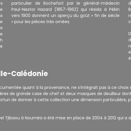
es
particulier de Rochefort par le général-médecin
d
re
Paul-Nestor Hazard (1857-1962) qui résida à Pékin
B
s
vers 1900 donnent un aperçu du goût « fin de siècle
r
he
» pour les pièces très ornées.
c
us
D
ne
d
sh
de
e
é
lle-Calédonie
t documentée quant à la provenance, ne s’intégrait pas à ce choi
tières de grande case de chef et deux masques de deuilleur dont
rtun de donner à cette collection une dimension particulière, po
rel Tjibaou à Nouméa a été mise en place de 2004 à 2012 qui a a