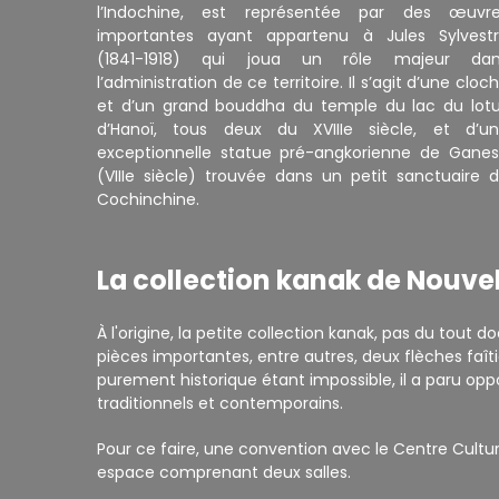
l’Indochine, est représentée par des œuvr
importantes ayant appartenu à Jules Sylvest
(1841-1918) qui joua un rôle majeur dan
l’administration de ce territoire. Il s’agit d’une cloc
et d’un grand bouddha du temple du lac du lot
d’Hanoï, tous deux du XVIIIe siècle, et d’u
exceptionnelle statue pré-angkorienne de Gane
(VIIIe siècle) trouvée dans un petit sanctuaire 
Cochinchine.
La collection kanak de Nouve
À l'origine, la petite collection kanak, pas du tou
pièces importantes, entre autres, deux flèches faî
purement historique étant impossible, il a paru oppo
traditionnels et contemporains.
Pour ce faire, une convention avec le Centre Cultu
espace comprenant deux salles.