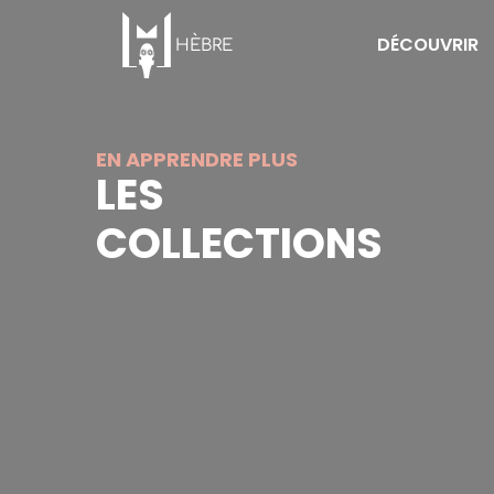
Panneau de gestion des cookies
Aller
au
DÉCOUVRIR
HÈBRE
contenu
principal
Musée Hèbre
Patrimoine
EN APPRENDRE PLUS
LES
Actus
COLLECTIONS
Agenda
Programmes de