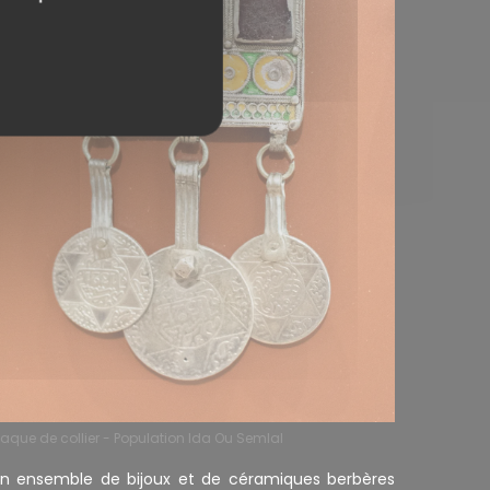
laque de collier - Population Ida Ou Semlal
n ensemble de bijoux et de céramiques berbères