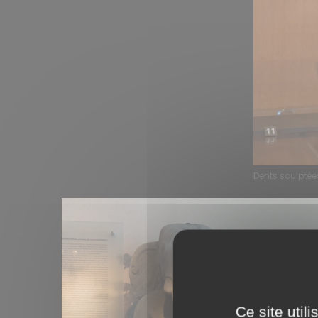
Dents sculpté
Ce site util