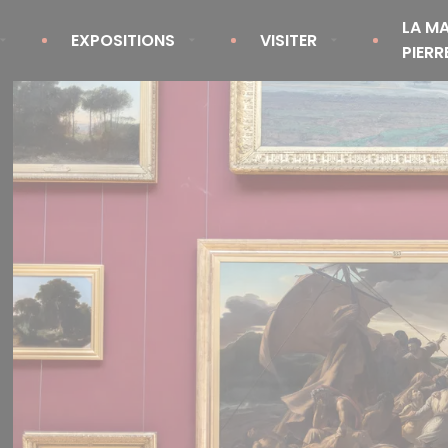
LA MA
EXPOSITIONS
VISITER
PIERR
Expositions en cours
Le musée
Expositions passées
La ville
Expositions à venir
Infos pratiques
Accessibilité
 visites
Pour les scolaires
Pour les groupes
FAQ