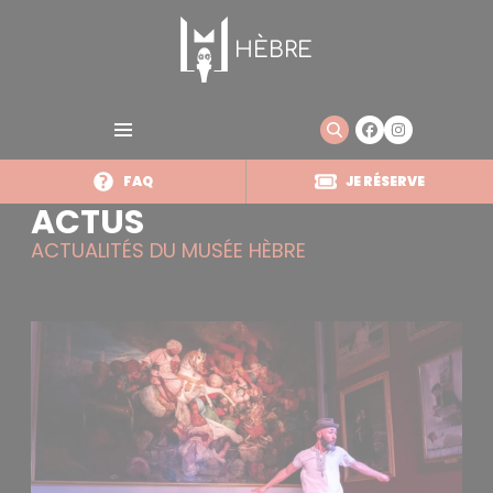
Panneau de gestion des cookies
Aller
au
HÈBRE
contenu
principal
FAQ
JE RÉSERVE
ACTUS
ACTUALITÉS DU MUSÉE HÈBRE