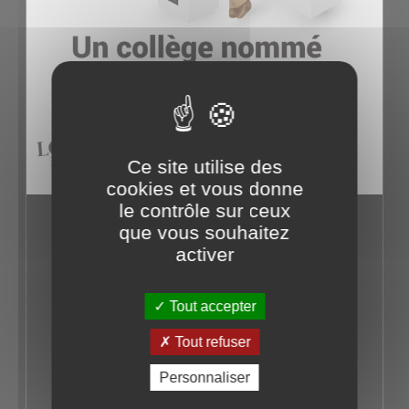
Ce site utilise des
cookies et vous donne
le contrôle sur ceux
Un collège nommé Pierre Loti
que vous souhaitez
activer
Dans le cadre de l’année Loti 2023, le service
du Patrimoine a présenté du 10 décembre
2022 au 31 décembre 2023 une exposition
Tout accepter
autour du collège Pierre Loti.
Tout refuser
Personnaliser
EN SAVOIR +